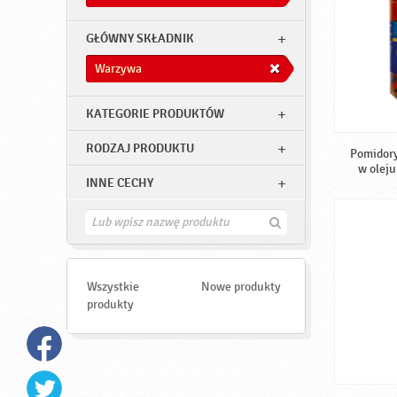
GŁÓWNY SKŁADNIK
Warzywa
KATEGORIE PRODUKTÓW
RODZAJ PRODUKTU
Pomidory
w oleju
INNE CECHY
Z
n
a
j
d
Wszystkie
Nowe produkty
ź
produkty