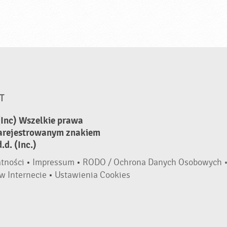
T
(Inc) Wszelkie prawa
zarejestrowanym znakiem
d. (Inc.)
atności
•
Impressum
•
RODO / Ochrona Danych Osobowych 
w Internecie
•
Ustawienia Cookies