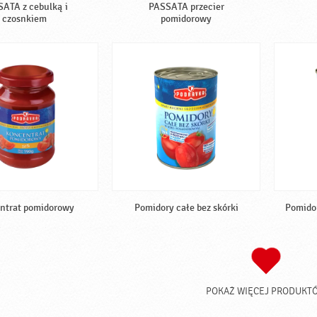
ATA z cebulką i
PASSATA przecier
czosnkiem
pomidorowy
ntrat pomidorowy
Pomidory całe bez skórki
Pomidor
POKAŻ WIĘCEJ PRODUKT