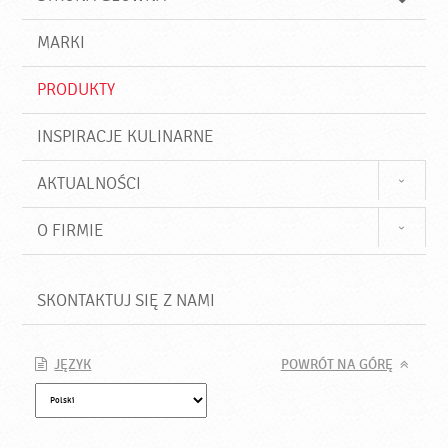
k
j
a
d
j
MARKI
ź
PRODUKTY
INSPIRACJE KULINARNE
AKTUALNOŚCI
O FIRMIE
SKONTAKTUJ SIĘ Z NAMI
JĘZYK
POWRÓT NA GÓRĘ