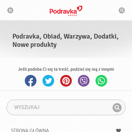
N
W
a
y
w
s
i
g
z
a
u
c
k
j
i
a
Podravka, Obiad, Warzywa, Dodatki,
w
a
Nowe produkty
r
k
a
Jeśli podoba Ci się ta treść, podziel się nią z innymi
W
F
y
r
Z
s
a
n
z
z
u
a
a
STRONA GŁÓWNA