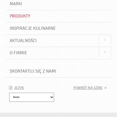
d
j
MARKI
ź
PRODUKTY
INSPIRACJE KULINARNE
AKTUALNOŚCI
O FIRMIE
SKONTAKTUJ SIĘ Z NAMI
JĘZYK
POWRÓT NA GÓRĘ