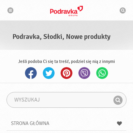
N
W
a
y
w
s
i
g
z
a
u
c
k
j
i
a
Podravka, Słodki, Nowe produkty
w
a
r
k
a
Jeśli podoba Ci się ta treść, podziel się nią z innymi
W
F
y
r
Z
s
a
n
z
z
u
a
a
STRONA GŁÓWNA
k
j
a