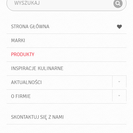
W
F
y
r
Z
s
a
n
z
z
u
a
a
STRONA GŁÓWNA
k
j
a
d
j
MARKI
ź
PRODUKTY
INSPIRACJE KULINARNE
AKTUALNOŚCI
O FIRMIE
SKONTAKTUJ SIĘ Z NAMI