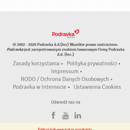
© 2002 - 2026 Podravka d.d.(Inc) Wszelkie prawa zastrzeżone.
Podravka
jest zarejestrowanym znakiem towarowym firmy Podravka
d.d. (Inc.)
Zasady korzystania
•
Polityka prywatności
•
Impressum
•
RODO / Ochrona Danych Osobowych •
Podravka w Internecie
•
Ustawienia Cookies
Odwiedź nas na
F
Y
L
a
o
i
Filtruj lub wyszukaj produkty