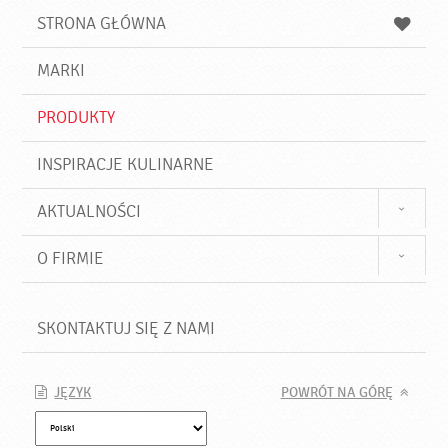
u
a
a
STRONA GŁÓWNA
k
j
a
d
j
MARKI
ź
PRODUKTY
INSPIRACJE KULINARNE
AKTUALNOŚCI
O FIRMIE
SKONTAKTUJ SIĘ Z NAMI
JĘZYK
POWRÓT NA GÓRĘ