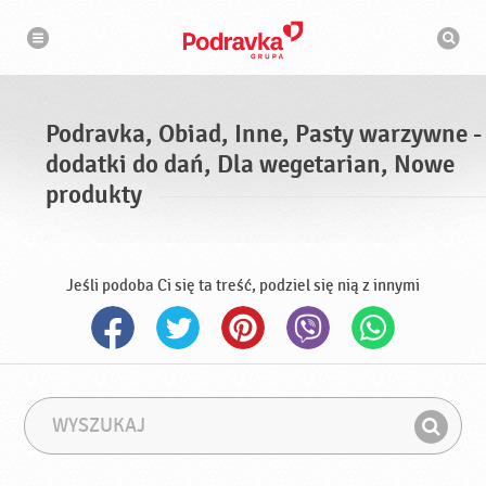
N
W
a
y
w
s
i
g
z
a
u
c
k
j
i
a
Podravka, Obiad, Inne, Pasty warzywne -
w
a
dodatki do dań, Dla wegetarian, Nowe
r
k
produkty
a
Jeśli podoba Ci się ta treść, podziel się nią z innymi
W
F
y
r
Z
s
a
n
z
z