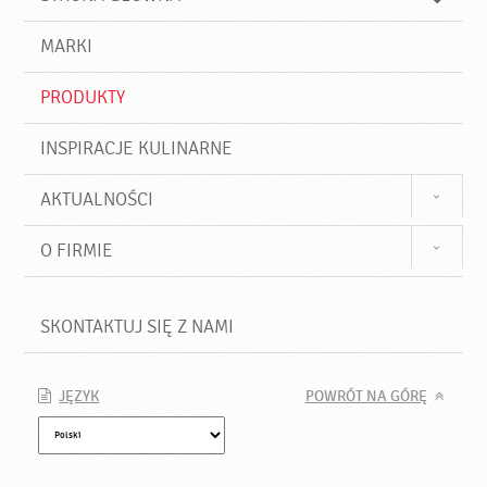
k
j
a
d
j
MARKI
ź
PRODUKTY
INSPIRACJE KULINARNE
AKTUALNOŚCI
O FIRMIE
SKONTAKTUJ SIĘ Z NAMI
JĘZYK
POWRÓT NA GÓRĘ