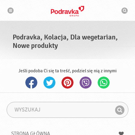
N
W
a
y
w
s
i
g
z
a
u
c
k
j
i
a
Podravka, Kolacja, Dla wegetarian,
w
a
Nowe produkty
r
k
a
Jeśli podoba Ci się ta treść, podziel się nią z innymi
W
F
y
r
Z
s
a
n
z
z
u
a
a
STRONA GŁÓWNA