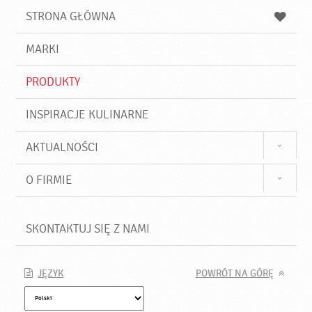
u
a
a
STRONA GŁÓWNA
k
j
a
d
j
MARKI
ź
PRODUKTY
INSPIRACJE KULINARNE
AKTUALNOŚCI
O FIRMIE
SKONTAKTUJ SIĘ Z NAMI
JĘZYK
POWRÓT NA GÓRĘ