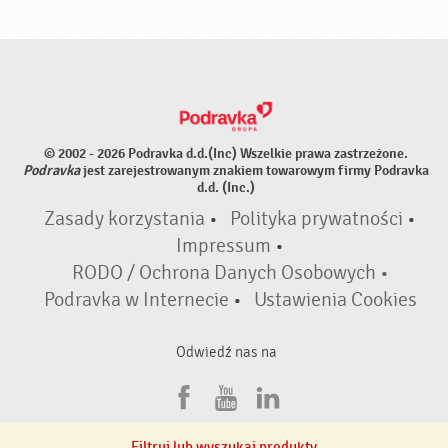
© 2002 - 2026 Podravka d.d.(Inc) Wszelkie prawa zastrzeżone.
Podravka
jest zarejestrowanym znakiem towarowym firmy Podravka
d.d. (Inc.)
Zasady korzystania
•
Polityka prywatności
•
Impressum
•
RODO / Ochrona Danych Osobowych •
Podravka w Internecie
•
Ustawienia Cookies
Odwiedź nas na
F
Y
L
a
o
i
Filtruj lub wyszukaj produkty