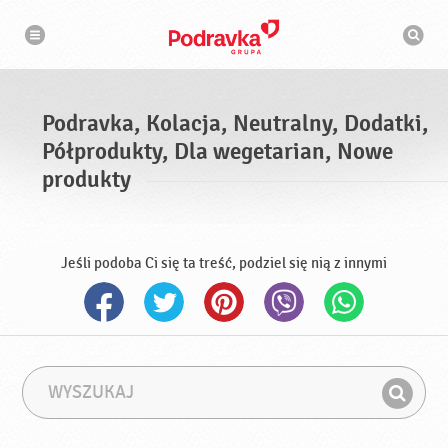
N
W
a
y
w
s
i
g
z
a
u
c
k
j
i
a
Podravka, Kolacja, Neutralny, Dodatki,
w
a
Półprodukty, Dla wegetarian, Nowe
r
k
produkty
a
Jeśli podoba Ci się ta treść, podziel się nią z innymi
W
F
y
r
Z
s
a
n
z
z