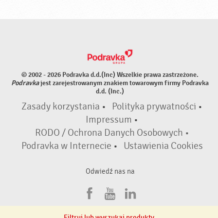
© 2002 - 2026 Podravka d.d.(Inc) Wszelkie prawa zastrzeżone.
Podravka
jest zarejestrowanym znakiem towarowym firmy Podravka
d.d. (Inc.)
Zasady korzystania
•
Polityka prywatności
•
Impressum
•
RODO / Ochrona Danych Osobowych •
Podravka w Internecie
•
Ustawienia Cookies
Odwiedź nas na
F
Y
L
a
o
i
Filtruj lub wyszukaj produkty