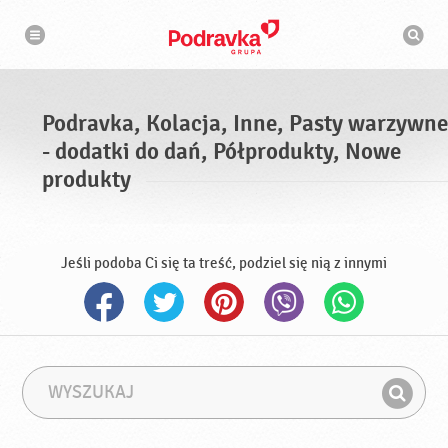
N
W
a
y
w
s
i
g
z
a
u
c
k
j
i
a
Podravka, Kolacja, Inne, Pasty warzywne
w
a
- dodatki do dań, Półprodukty, Nowe
r
k
produkty
a
Jeśli podoba Ci się ta treść, podziel się nią z innymi
W
F
y
r
Z
s
a
n
z
z