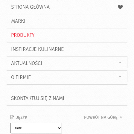
u
a
a
STRONA GŁÓWNA
k
j
a
d
j
MARKI
ź
PRODUKTY
INSPIRACJE KULINARNE
AKTUALNOŚCI
O FIRMIE
SKONTAKTUJ SIĘ Z NAMI
JĘZYK
POWRÓT NA GÓRĘ