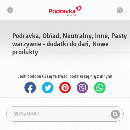
N
W
a
y
w
s
i
g
z
a
u
c
k
j
i
a
Podravka, Obiad, Neutralny, Inne, Pasty
w
a
warzywne - dodatki do dań, Nowe
r
k
produkty
a
Jeśli podoba Ci się ta treść, podziel się nią z innymi
W
F
y
r
Z
s
a
n
z
z