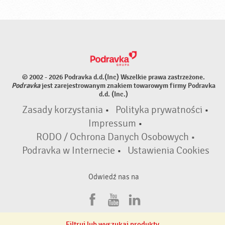
© 2002 - 2026 Podravka d.d.(Inc) Wszelkie prawa zastrzeżone.
Podravka
jest zarejestrowanym znakiem towarowym firmy Podravka
d.d. (Inc.)
Zasady korzystania
•
Polityka prywatności
•
Impressum
•
RODO / Ochrona Danych Osobowych •
Podravka w Internecie
•
Ustawienia Cookies
Odwiedź nas na
F
Y
L
a
o
i
Filtruj lub wyszukaj produkty