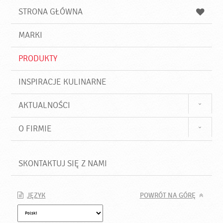
u
a
a
STRONA GŁÓWNA
k
j
a
d
j
MARKI
ź
PRODUKTY
INSPIRACJE KULINARNE
AKTUALNOŚCI
O FIRMIE
SKONTAKTUJ SIĘ Z NAMI
JĘZYK
POWRÓT NA GÓRĘ