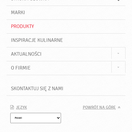
k
j
a
d
j
MARKI
ź
PRODUKTY
INSPIRACJE KULINARNE
AKTUALNOŚCI
O FIRMIE
SKONTAKTUJ SIĘ Z NAMI
JĘZYK
POWRÓT NA GÓRĘ