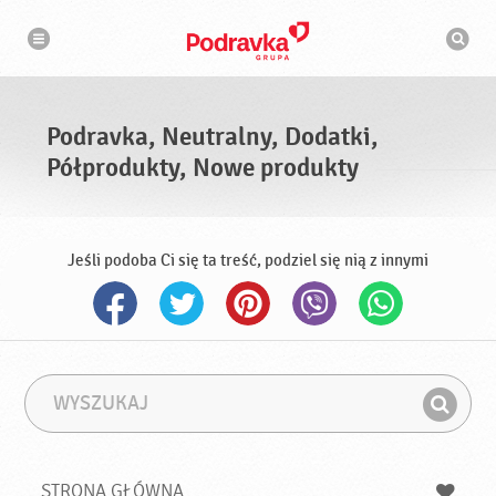
N
W
a
y
w
s
i
g
z
a
u
c
k
j
i
a
Podravka, Neutralny, Dodatki,
w
a
Półprodukty, Nowe produkty
r
k
a
Jeśli podoba Ci się ta treść, podziel się nią z innymi
W
F
y
r
Z
s
a
n
z
z
u
a
a
STRONA GŁÓWNA