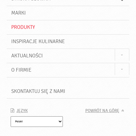
k
j
a
d
j
MARKI
ź
PRODUKTY
INSPIRACJE KULINARNE
AKTUALNOŚCI
O FIRMIE
SKONTAKTUJ SIĘ Z NAMI
JĘZYK
POWRÓT NA GÓRĘ