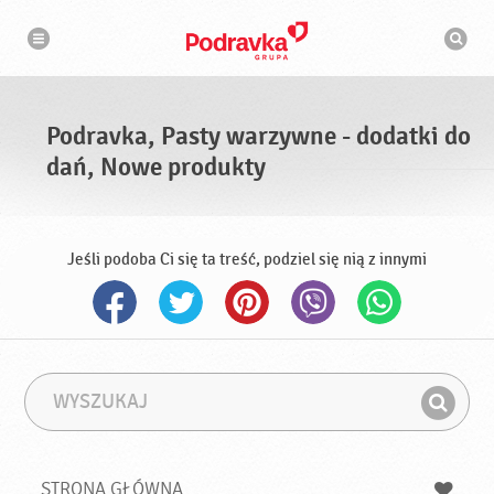
N
W
a
y
w
s
i
g
z
a
u
c
k
j
i
a
Podravka, Pasty warzywne - dodatki do
w
a
dań, Nowe produkty
r
k
a
Jeśli podoba Ci się ta treść, podziel się nią z innymi
W
F
y
r
Z
s
a
n
z
z
u
a
a
STRONA GŁÓWNA