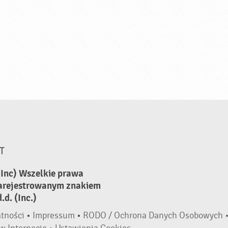
T
(Inc) Wszelkie prawa
zarejestrowanym znakiem
d. (Inc.)
atności
•
Impressum
•
RODO / Ochrona Danych Osobowych 