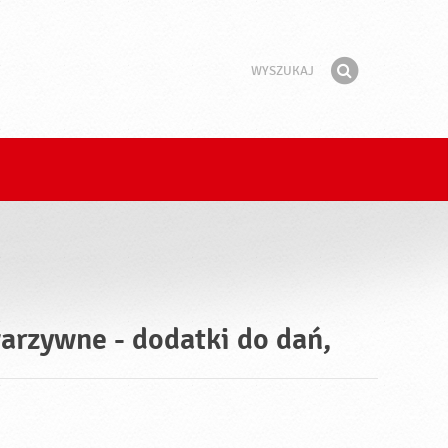
Wyszukaj
Fraza
Znajdź
warzywne - dodatki do dań,