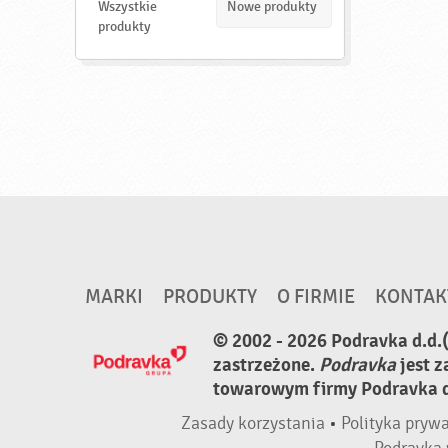
d
Wszystkie
Nowe produkty
ź
produkty
MARKI
PRODUKTY
O FIRMIE
KONTAK
© 2002 - 2026 Podravka d.d.
zastrzeżone.
Podravka
jest 
towarowym firmy Podravka d.
Zasady korzystania
•
Polityka pryw