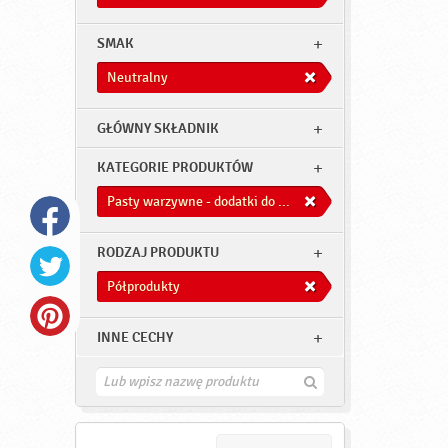
SMAK
Neutralny
GŁÓWNY SKŁADNIK
KATEGORIE PRODUKTÓW
Pasty warzywne - dodatki do dań
RODZAJ PRODUKTU
Półprodukty
INNE CECHY
Z
n
a
j