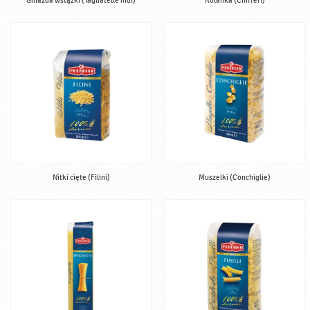
Gniazda wstążki (Tagliatelle nidi)
Kolanka (Chifferi)
Nitki cięte (Filini)
Muszelki (Conchiglie)