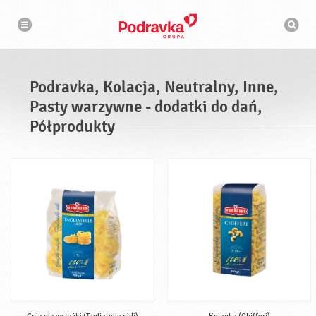
N
W
a
y
w
s
i
g
z
a
u
c
k
j
i
a
Podravka, Kolacja, Neutralny, Inne,
w
a
Pasty warzywne - dodatki do dań,
r
k
Półprodukty
a