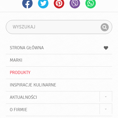
W
F
y
r
Z
s
a
n
z
z
u
a
a
STRONA GŁÓWNA
k
j
a
d
j
MARKI
ź
PRODUKTY
INSPIRACJE KULINARNE
AKTUALNOŚCI
O FIRMIE