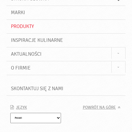
k
j
a
d
j
MARKI
ź
PRODUKTY
INSPIRACJE KULINARNE
AKTUALNOŚCI
O FIRMIE
SKONTAKTUJ SIĘ Z NAMI
JĘZYK
POWRÓT NA GÓRĘ