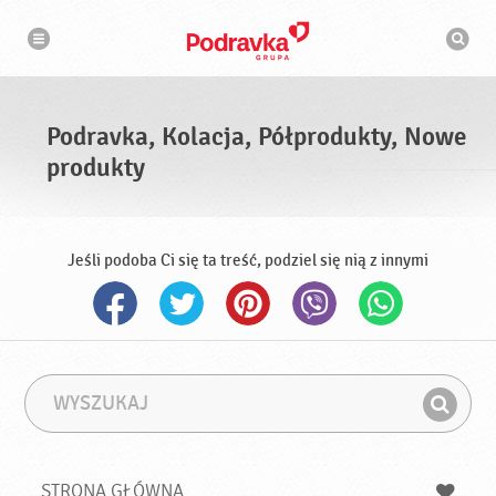
N
W
a
y
w
s
i
g
z
a
u
c
k
j
i
a
Podravka, Kolacja, Półprodukty, Nowe
w
a
produkty
r
k
a
Jeśli podoba Ci się ta treść, podziel się nią z innymi
W
F
y
r
Z
s
a
n
z
z
u
a
a
STRONA GŁÓWNA