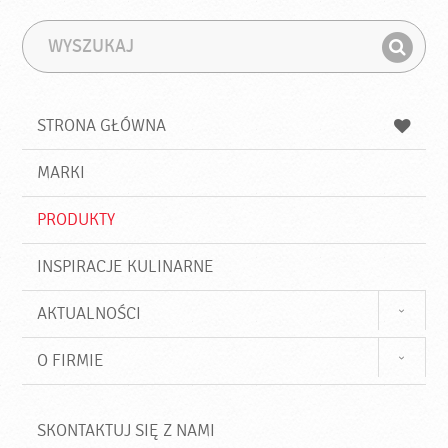
W
F
y
r
Z
s
a
n
z
z
u
a
a
STRONA GŁÓWNA
k
j
a
d
j
MARKI
ź
PRODUKTY
INSPIRACJE KULINARNE
AKTUALNOŚCI
O FIRMIE
SKONTAKTUJ SIĘ Z NAMI