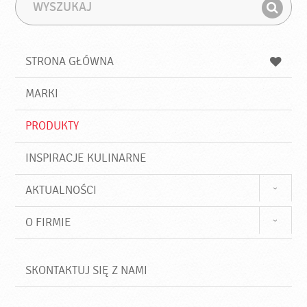
W
F
y
r
Z
s
a
n
z
z
u
a
a
STRONA GŁÓWNA
k
j
a
d
j
MARKI
ź
PRODUKTY
INSPIRACJE KULINARNE
AKTUALNOŚCI
O FIRMIE
SKONTAKTUJ SIĘ Z NAMI