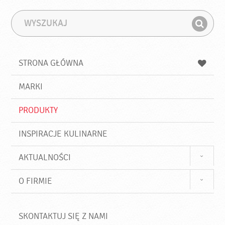
W
F
y
r
Z
s
a
n
z
z
u
a
a
STRONA GŁÓWNA
k
j
a
d
j
MARKI
ź
PRODUKTY
INSPIRACJE KULINARNE
AKTUALNOŚCI
O FIRMIE
SKONTAKTUJ SIĘ Z NAMI