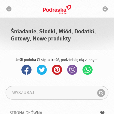
N
W
a
y
w
s
i
g
z
a
u
c
k
j
i
a
Śniadanie, Słodki, Miód, Dodatki,
w
a
Gotowy, Nowe produkty
r
k
a
Jeśli podoba Ci się ta treść, podziel się nią z innymi
W
F
y
r
Z
s
a
n
z
z
u
a
a
STRONA GŁÓWNA