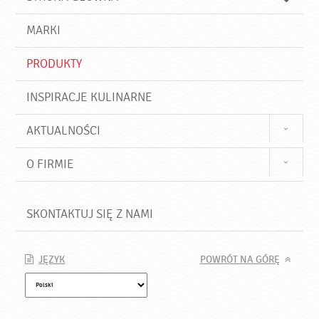
k
j
a
d
j
MARKI
ź
PRODUKTY
INSPIRACJE KULINARNE
AKTUALNOŚCI
O FIRMIE
SKONTAKTUJ SIĘ Z NAMI
JĘZYK
POWRÓT NA GÓRĘ