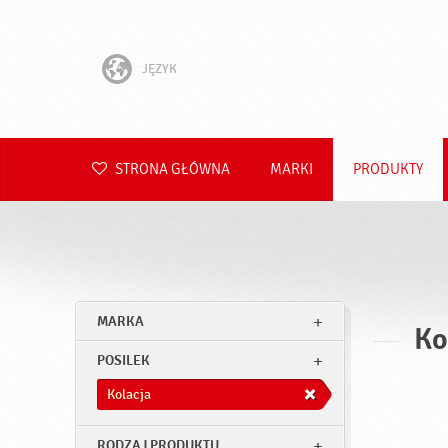
JĘZYK
English
Hrvatski
STRONA GŁÓWNA
MARKI
PRODUKTY
Slovenščina
Čeština
Slovenčina
MARKA
Ko
Română
POSILEK
Deutsch
Kolacja
RODZAJ PRODUKTU