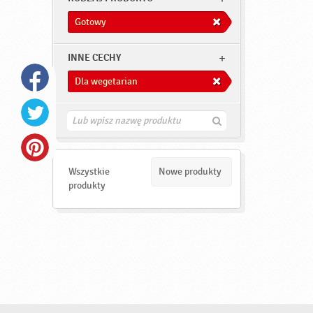
Gotowy
INNE CECHY
Dla wegetarian
Z
n
a
j
d
Wszystkie
Nowe produkty
ź
produkty