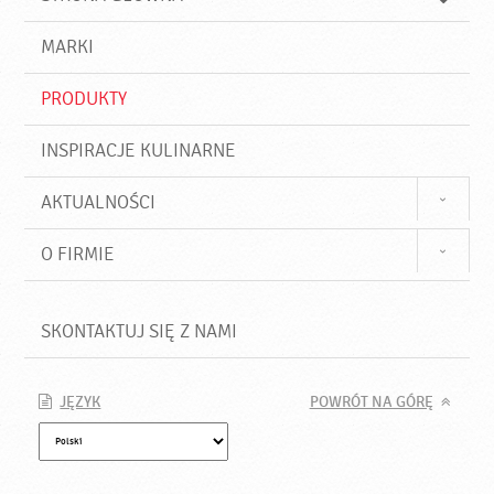
k
j
a
d
j
MARKI
ź
PRODUKTY
INSPIRACJE KULINARNE
AKTUALNOŚCI
O FIRMIE
SKONTAKTUJ SIĘ Z NAMI
JĘZYK
POWRÓT NA GÓRĘ