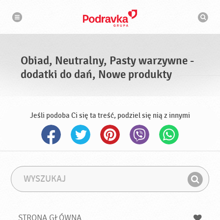
N
W
a
y
w
s
i
g
z
a
u
c
k
j
i
a
Obiad, Neutralny, Pasty warzywne -
w
a
dodatki do dań, Nowe produkty
r
k
a
Jeśli podoba Ci się ta treść, podziel się nią z innymi
W
F
y
r
Z
s
a
n
z
z
u
a
a
STRONA GŁÓWNA