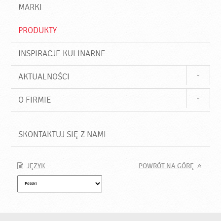
d
j
MARKI
ź
PRODUKTY
INSPIRACJE KULINARNE
AKTUALNOŚCI
O FIRMIE
SKONTAKTUJ SIĘ Z NAMI
JĘZYK
POWRÓT NA GÓRĘ