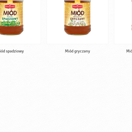
iód spadziowy
Miód gryczany
Mió