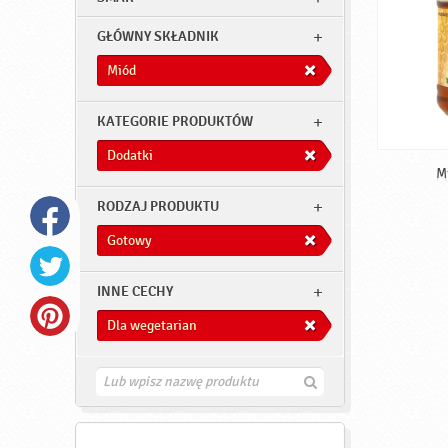
GŁÓWNY SKŁADNIK
Miód
KATEGORIE PRODUKTÓW
Dodatki
M
RODZAJ PRODUKTU
Gotowy
INNE CECHY
Dla wegetarian
Z
n
a
j