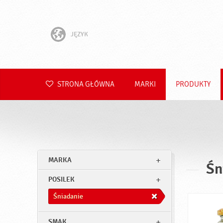
JĘZYK
English
Hrvatski
STRONA GŁÓWNA
MARKI
PRODUKTY
Slovenščina
Čeština
Slovenčina
MARKA
Śn
Română
POSILEK
Deutsch
Śniadanie
SMAK