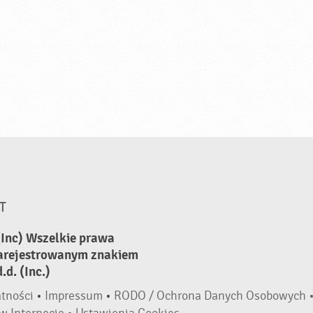
T
(Inc) Wszelkie prawa
zarejestrowanym znakiem
d. (Inc.)
atności
•
Impressum
•
RODO / Ochrona Danych Osobowych 