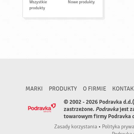
d
Wszystkie
Nowe produkty
ź
produkty
MARKI
PRODUKTY
O FIRMIE
KONTAK
© 2002 - 2026 Podravka d.d.
zastrzeżone.
Podravka
jest 
towarowym firmy Podravka d.
Zasady korzystania
•
Polityka pryw