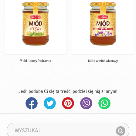
Miód lipowy Podravka
Miód wielokwiatowy
Jeśli podoba Ci się ta treść, podziel się nią z innymi
W
F
y
r