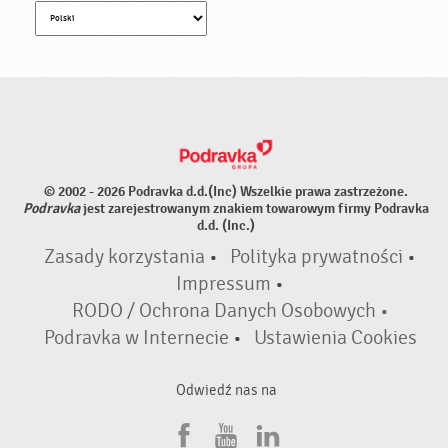
© 2002 - 2026 Podravka d.d.(Inc) Wszelkie prawa zastrzeżone.
Podravka
jest zarejestrowanym znakiem towarowym firmy Podravka
d.d. (Inc.)
Zasady korzystania
•
Polityka prywatności
•
Impressum
•
RODO / Ochrona Danych Osobowych •
Podravka w Internecie
•
Ustawienia Cookies
Odwiedź nas na
F
Y
L