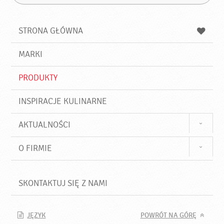
Z
s
a
n
z
z
u
a
a
STRONA GŁÓWNA
k
j
a
d
j
MARKI
ź
PRODUKTY
INSPIRACJE KULINARNE
AKTUALNOŚCI
O FIRMIE
SKONTAKTUJ SIĘ Z NAMI
JĘZYK
POWRÓT NA GÓRĘ