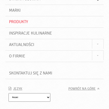
k
j
a
d
j
MARKI
ź
PRODUKTY
INSPIRACJE KULINARNE
AKTUALNOŚCI
O FIRMIE
SKONTAKTUJ SIĘ Z NAMI
JĘZYK
POWRÓT NA GÓRĘ