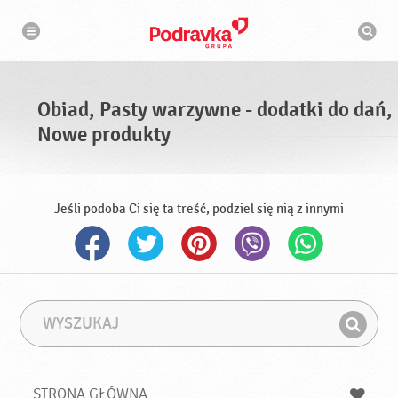
N
W
a
y
w
s
i
g
z
a
u
c
k
j
i
a
Obiad, Pasty warzywne - dodatki do dań,
w
a
Nowe produkty
r
k
a
Jeśli podoba Ci się ta treść, podziel się nią z innymi
W
F
y
r
Z
s
a
n
z
z
u
a
a
STRONA GŁÓWNA