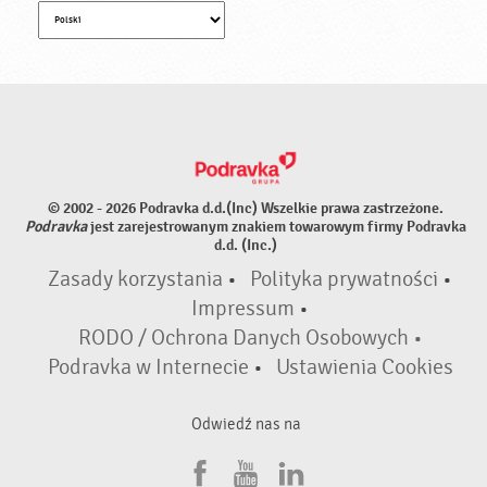
© 2002 - 2026 Podravka d.d.(Inc) Wszelkie prawa zastrzeżone.
Podravka
jest zarejestrowanym znakiem towarowym firmy Podravka
d.d. (Inc.)
Zasady korzystania
•
Polityka prywatności
•
Impressum
•
RODO / Ochrona Danych Osobowych •
Podravka w Internecie
•
Ustawienia Cookies
Odwiedź nas na
F
Y
L