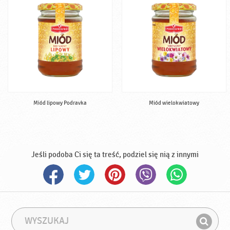
Miód lipowy Podravka
Miód wielokwiatowy
Jeśli podoba Ci się ta treść, podziel się nią z innymi
W
F
y
r