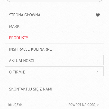
Z
s
a
n
z
z
u
a
a
STRONA GŁÓWNA
k
j
a
d
j
MARKI
ź
PRODUKTY
INSPIRACJE KULINARNE
AKTUALNOŚCI
O FIRMIE
SKONTAKTUJ SIĘ Z NAMI
JĘZYK
POWRÓT NA GÓRĘ