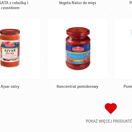
ATA z cebulką i
Vegeta Natur do mięs
P
czosnkiem
Ajvar ostry
Koncentrat pomidorowy
Pomi
POKAŻ WIĘCEJ PRODUKT