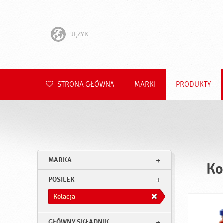
JĘZYK
English
Hrvatski
STRONA GŁÓWNA
MARKI
PRODUKTY
Slovenščina
Čeština
Slovenčina
MARKA
Ko
Română
POSILEK
Deutsch
Kolacja
GŁÓWNY SKŁADNIK