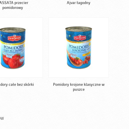
ASSATA przecier
Ajvar łagodny
pomidorowy
dory całe bez skórki
Pomidory krojone klasyczne w
puszce
ÓW