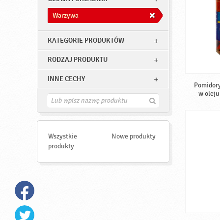
Warzywa
KATEGORIE PRODUKTÓW
RODZAJ PRODUKTU
INNE CECHY
Pomidory
w oleju
Z
n
a
j
d
Wszystkie
Nowe produkty
ź
produkty