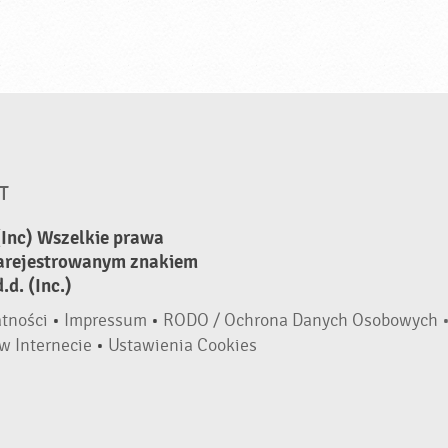
T
(Inc) Wszelkie prawa
zarejestrowanym znakiem
d. (Inc.)
atności
•
Impressum
•
RODO / Ochrona Danych Osobowych 
w Internecie
•
Ustawienia Cookies