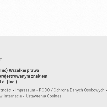
T
(Inc) Wszelkie prawa
zarejestrowanym znakiem
d. (Inc.)
atności
•
Impressum
•
RODO / Ochrona Danych Osobowych 
w Internecie
•
Ustawienia Cookies