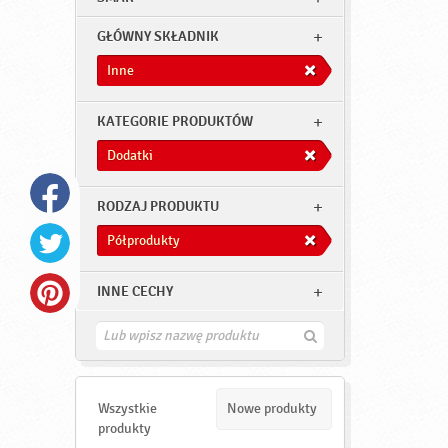
GŁÓWNY SKŁADNIK
Inne
KATEGORIE PRODUKTÓW
Dodatki
RODZAJ PRODUKTU
Półprodukty
INNE CECHY
Z
n
a
j
d
Wszystkie
Nowe produkty
ź
produkty