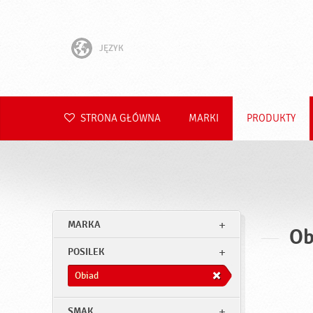
JĘZYK
English
Hrvatski
STRONA GŁÓWNA
MARKI
PRODUKTY
Slovenščina
Čeština
Slovenčina
MARKA
Ob
Română
POSILEK
Deutsch
Obiad
SMAK