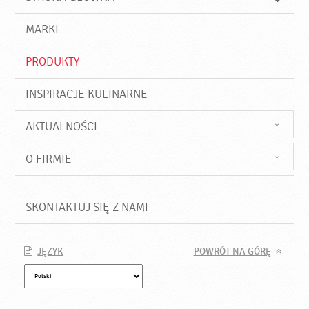
k
j
a
d
j
MARKI
ź
PRODUKTY
INSPIRACJE KULINARNE
AKTUALNOŚCI
O FIRMIE
SKONTAKTUJ SIĘ Z NAMI
JĘZYK
POWRÓT NA GÓRĘ