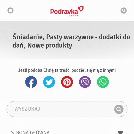
N
W
a
y
w
s
i
g
z
a
u
c
k
j
i
a
Śniadanie, Pasty warzywne - dodatki do
w
a
dań, Nowe produkty
r
k
a
Jeśli podoba Ci się ta treść, podziel się nią z innymi
W
F
y
r
Z
s
a
n
z
z
u
a
a
STRONA GŁÓWNA