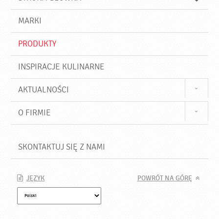
k
j
a
d
j
MARKI
ź
PRODUKTY
INSPIRACJE KULINARNE
AKTUALNOŚCI
O FIRMIE
SKONTAKTUJ SIĘ Z NAMI
JĘZYK
POWRÓT NA GÓRĘ