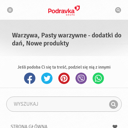
N
W
a
y
w
s
i
g
z
a
u
c
k
j
i
a
Warzywa, Pasty warzywne - dodatki do
w
a
dań, Nowe produkty
r
k
a
Jeśli podoba Ci się ta treść, podziel się nią z innymi
W
F
y
r
Z
s
a
n
z
z
u
a
a
STRONA GŁÓWNA