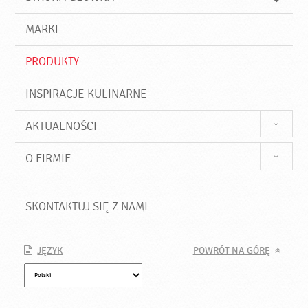
k
j
a
d
j
MARKI
ź
PRODUKTY
INSPIRACJE KULINARNE
AKTUALNOŚCI
O FIRMIE
SKONTAKTUJ SIĘ Z NAMI
JĘZYK
POWRÓT NA GÓRĘ