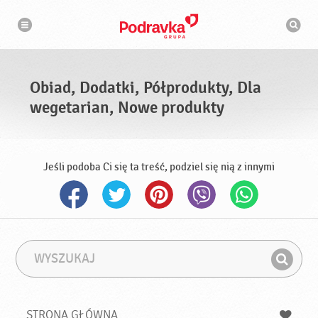
N
W
a
y
w
s
i
g
z
a
u
c
k
j
i
a
Obiad, Dodatki, Półprodukty, Dla
w
a
wegetarian, Nowe produkty
r
k
a
Jeśli podoba Ci się ta treść, podziel się nią z innymi
W
F
y
r
Z
s
a
n
z
z
u
a
a
STRONA GŁÓWNA