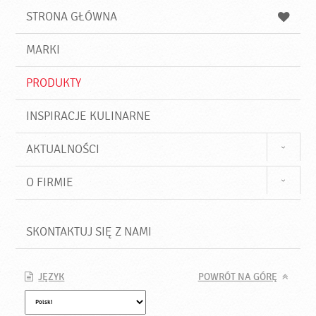
u
a
a
STRONA GŁÓWNA
k
j
a
d
j
MARKI
ź
PRODUKTY
INSPIRACJE KULINARNE
AKTUALNOŚCI
O FIRMIE
SKONTAKTUJ SIĘ Z NAMI
JĘZYK
POWRÓT NA GÓRĘ