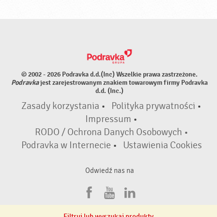
© 2002 - 2026 Podravka d.d.(Inc) Wszelkie prawa zastrzeżone.
Podravka
jest zarejestrowanym znakiem towarowym firmy Podravka
d.d. (Inc.)
Zasady korzystania
•
Polityka prywatności
•
Impressum
•
RODO / Ochrona Danych Osobowych •
Podravka w Internecie
•
Ustawienia Cookies
Odwiedź nas na
F
Y
L
a
o
i
Filtruj lub wyszukaj produkty