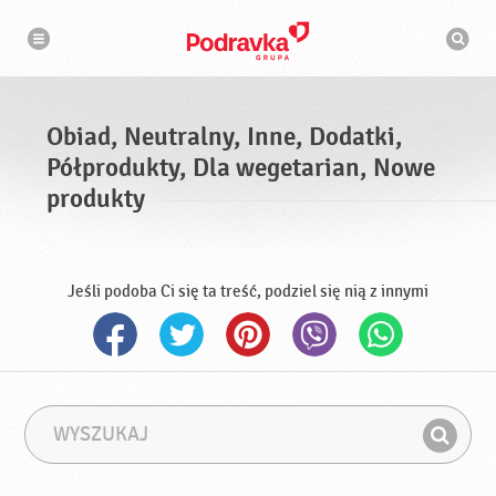
N
W
a
y
w
s
i
g
z
a
u
c
k
j
i
a
Obiad, Neutralny, Inne, Dodatki,
w
a
Półprodukty, Dla wegetarian, Nowe
r
k
produkty
a
Jeśli podoba Ci się ta treść, podziel się nią z innymi
W
F
y
r
Z
s
a
n
z
z