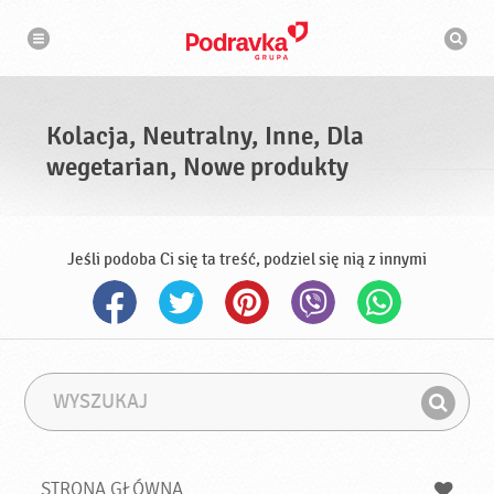
N
W
a
y
w
s
i
g
z
a
u
c
k
j
i
a
Kolacja, Neutralny, Inne, Dla
w
a
wegetarian, Nowe produkty
r
k
a
Jeśli podoba Ci się ta treść, podziel się nią z innymi
W
F
y
r
Z
s
a
n
z
z
u
a
a
STRONA GŁÓWNA