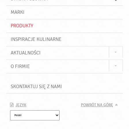
k
j
a
d
j
MARKI
ź
PRODUKTY
INSPIRACJE KULINARNE
AKTUALNOŚCI
O FIRMIE
SKONTAKTUJ SIĘ Z NAMI
JĘZYK
POWRÓT NA GÓRĘ