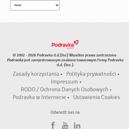
© 2002 - 2026 Podravka d.d.(Inc) Wszelkie prawa zastrzeżone.
Podravka
jest zarejestrowanym znakiem towarowym firmy Podravka
d.d. (Inc.)
Zasady korzystania
•
Polityka prywatności
•
Impressum
•
RODO / Ochrona Danych Osobowych •
Podravka w Internecie
•
Ustawienia Cookies
Odwiedź nas na
F
Y
L