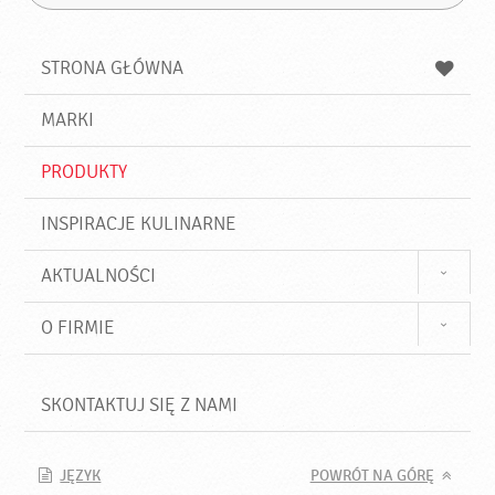
Z
s
a
n
z
z
u
a
a
STRONA GŁÓWNA
k
j
a
d
j
MARKI
ź
PRODUKTY
INSPIRACJE KULINARNE
AKTUALNOŚCI
O FIRMIE
SKONTAKTUJ SIĘ Z NAMI
JĘZYK
POWRÓT NA GÓRĘ