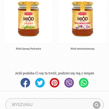
Miód lipowy Podravka
Miód wielokwiatowy
Jeśli podoba Ci się ta treść, podziel się nią z innymi
W
F
y
r