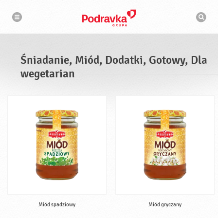
N
W
a
y
w
s
i
g
z
a
u
c
k
j
i
a
Śniadanie, Miód, Dodatki, Gotowy, Dla
w
a
wegetarian
r
k
a
Miód spadziowy
Miód gryczany