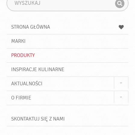
W
F
y
r
Z
s
a
n
z
z
u
a
a
STRONA GŁÓWNA
k
j
a
d
j
MARKI
ź
PRODUKTY
INSPIRACJE KULINARNE
AKTUALNOŚCI
O FIRMIE
SKONTAKTUJ SIĘ Z NAMI