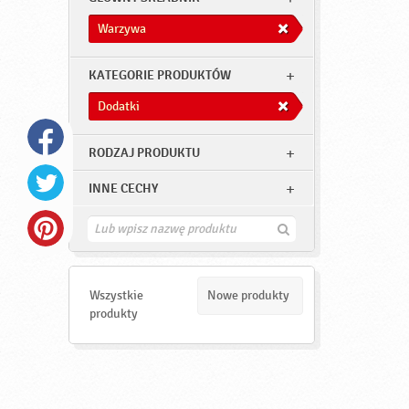
Warzywa
KATEGORIE PRODUKTÓW
Dodatki
RODZAJ PRODUKTU
INNE CECHY
Z
n
a
j
d
Wszystkie
Nowe produkty
ź
produkty