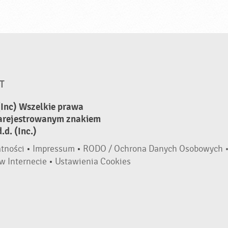
T
(Inc) Wszelkie prawa
zarejestrowanym znakiem
d. (Inc.)
atności
•
Impressum
•
RODO / Ochrona Danych Osobowych 
w Internecie
•
Ustawienia Cookies