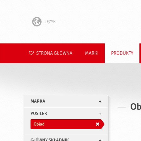
JĘZYK
English
Hrvatski
STRONA GŁÓWNA
MARKI
PRODUKTY
Slovenščina
Čeština
Slovenčina
MARKA
Ob
Română
POSILEK
Deutsch
Obiad
GŁÓWNY SKŁADNIK