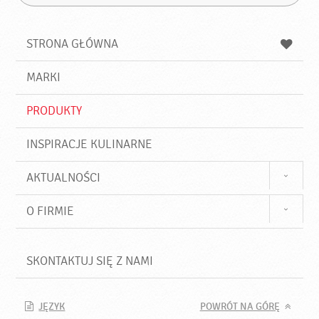
Z
s
a
n
z
z
u
a
a
STRONA GŁÓWNA
k
j
a
d
j
MARKI
ź
PRODUKTY
INSPIRACJE KULINARNE
AKTUALNOŚCI
O FIRMIE
SKONTAKTUJ SIĘ Z NAMI
JĘZYK
POWRÓT NA GÓRĘ