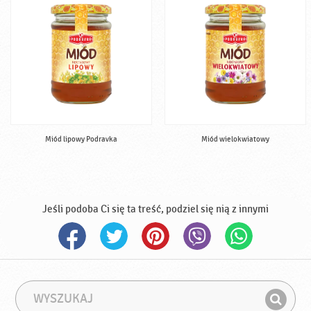
Miód lipowy Podravka
Miód wielokwiatowy
Jeśli podoba Ci się ta treść, podziel się nią z innymi
W
F
y
r