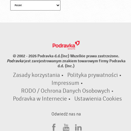
© 2002 - 2026 Podravka d.d.(Inc) Wszelkie prawa zastrzeżone.
Podravka
jest zarejestrowanym znakiem towarowym firmy Podravka
d.d. (Inc.)
Zasady korzystania
•
Polityka prywatności
•
Impressum
•
RODO / Ochrona Danych Osobowych •
Podravka w Internecie
•
Ustawienia Cookies
Odwiedź nas na
F
Y
L