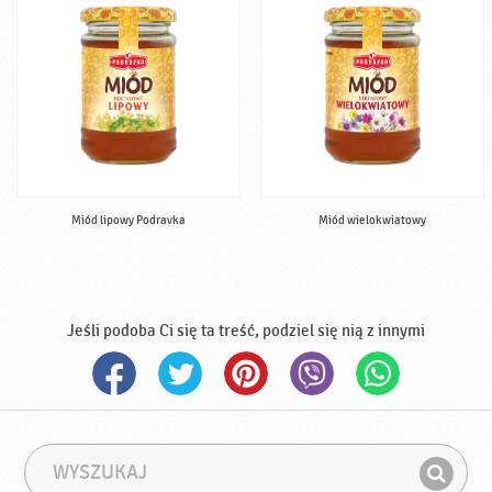
Miód lipowy Podravka
Miód wielokwiatowy
Jeśli podoba Ci się ta treść, podziel się nią z innymi
W
F
y
r