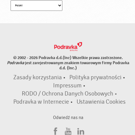
© 2002 - 2026 Podravka d.d.(Inc) Wszelkie prawa zastrzeżone.
Podravka
jest zarejestrowanym znakiem towarowym firmy Podravka
d.d. (Inc.)
Zasady korzystania
•
Polityka prywatności
•
Impressum
•
RODO / Ochrona Danych Osobowych •
Podravka w Internecie
•
Ustawienia Cookies
Odwiedź nas na
F
Y
L