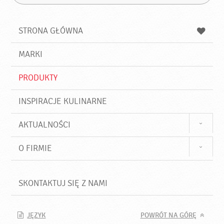
Z
s
a
n
z
z
u
a
a
STRONA GŁÓWNA
k
j
a
d
j
MARKI
ź
PRODUKTY
INSPIRACJE KULINARNE
AKTUALNOŚCI
O FIRMIE
SKONTAKTUJ SIĘ Z NAMI
JĘZYK
POWRÓT NA GÓRĘ