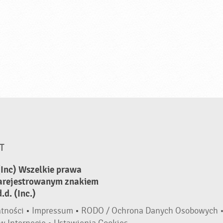
T
(Inc) Wszelkie prawa
zarejestrowanym znakiem
d. (Inc.)
atności
•
Impressum
•
RODO / Ochrona Danych Osobowych 