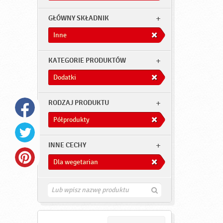
GŁÓWNY SKŁADNIK
Inne
KATEGORIE PRODUKTÓW
Dodatki
RODZAJ PRODUKTU
Półprodukty
INNE CECHY
Dla wegetarian
Z
n
a
j