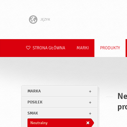
JĘZYK
English
Hrvatski
STRONA GŁÓWNA
MARKI
PRODUKTY
Slovenščina
Čeština
Slovenčina
MARKA
Ne
Română
POSILEK
pr
Deutsch
SMAK
Neutralny