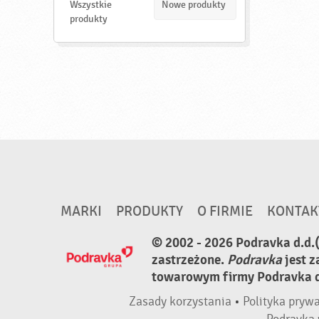
d
Wszystkie
Nowe produkty
ź
produkty
MARKI
PRODUKTY
O FIRMIE
KONTAK
© 2002 - 2026 Podravka d.d.
zastrzeżone.
Podravka
jest 
towarowym firmy Podravka d.
Zasady korzystania
•
Polityka pryw