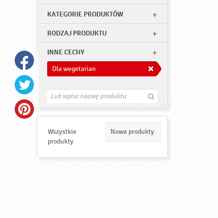
KATEGORIE PRODUKTÓW
RODZAJ PRODUKTU
INNE CECHY
Dla wegetarian
Z
n
a
j
d
Wszystkie
Nowe produkty
ź
produkty