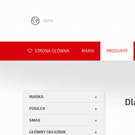
JĘZYK
English
Hrvatski
STRONA GŁÓWNA
MARKI
PRODUKTY
Slovenščina
Čeština
Slovenčina
MARKA
Dl
Română
POSILEK
Deutsch
SMAK
GŁÓWNY SKŁADNIK