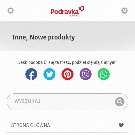
N
W
a
y
w
s
i
g
z
a
u
c
k
j
i
a
Inne, Nowe produkty
w
a
r
k
a
Jeśli podoba Ci się ta treść, podziel się nią z innymi
W
F
y
r
Z
s
a
n
z
z
u
a
a
STRONA GŁÓWNA
k
j
a