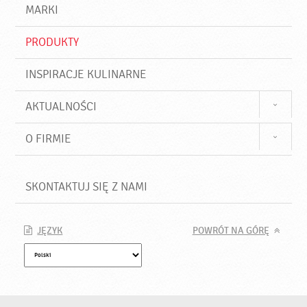
d
j
MARKI
ź
PRODUKTY
INSPIRACJE KULINARNE
AKTUALNOŚCI
O FIRMIE
SKONTAKTUJ SIĘ Z NAMI
JĘZYK
POWRÓT NA GÓRĘ