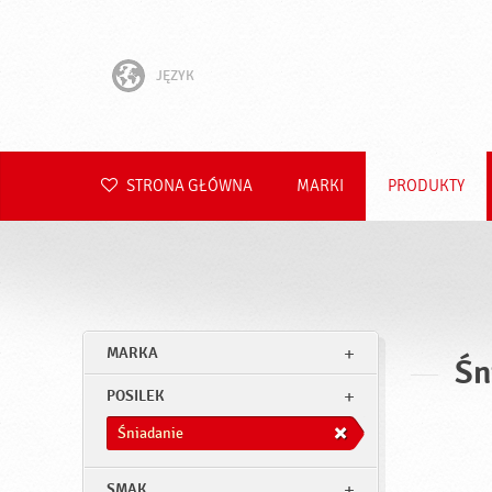
JĘZYK
English
Hrvatski
STRONA GŁÓWNA
MARKI
PRODUKTY
Slovenščina
Čeština
Slovenčina
MARKA
Śn
Română
POSILEK
Deutsch
Śniadanie
SMAK