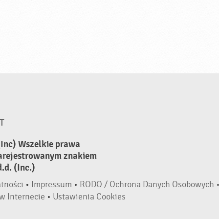
T
(Inc) Wszelkie prawa
zarejestrowanym znakiem
d. (Inc.)
atności
•
Impressum
•
RODO / Ochrona Danych Osobowych 
w Internecie
•
Ustawienia Cookies