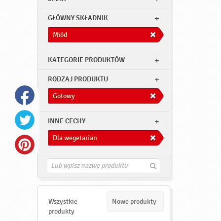
GŁÓWNY SKŁADNIK
Miód
KATEGORIE PRODUKTÓW
RODZAJ PRODUKTU
Gotowy
INNE CECHY
Dla wegetarian
Z
n
a
j
d
Wszystkie
Nowe produkty
ź
produkty