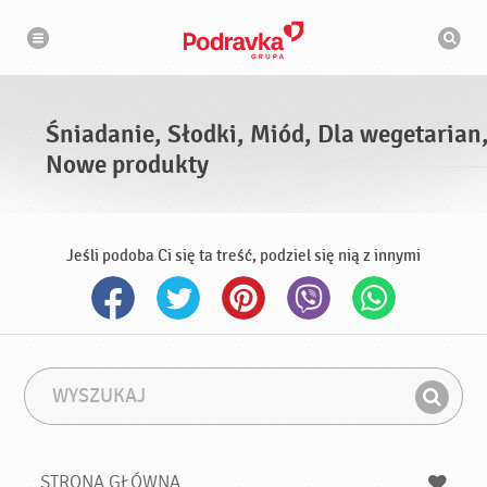
N
W
a
y
w
s
i
g
z
a
u
c
k
j
i
a
Śniadanie, Słodki, Miód, Dla wegetarian
w
a
Nowe produkty
r
k
a
Jeśli podoba Ci się ta treść, podziel się nią z innymi
W
F
y
r
Z
s
a
n
z
z
u
a
a
STRONA GŁÓWNA