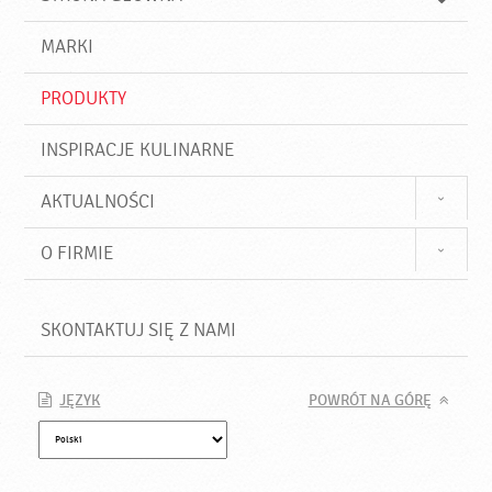
k
j
a
d
j
MARKI
ź
PRODUKTY
INSPIRACJE KULINARNE
AKTUALNOŚCI
O FIRMIE
SKONTAKTUJ SIĘ Z NAMI
JĘZYK
POWRÓT NA GÓRĘ