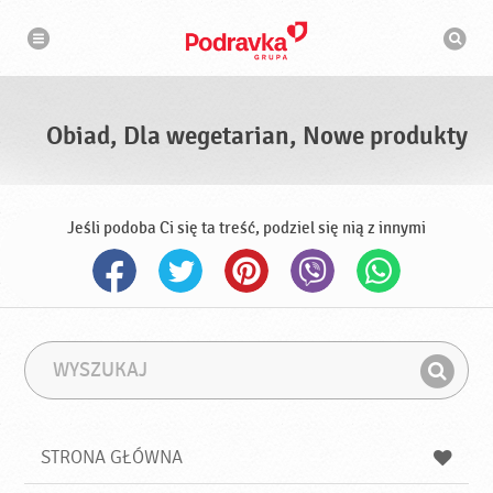
N
W
a
y
w
s
i
g
z
a
u
c
k
j
i
a
Obiad, Dla wegetarian, Nowe produkty
w
a
r
k
a
Jeśli podoba Ci się ta treść, podziel się nią z innymi
W
F
y
r
Z
s
a
n
z
z
u
a
a
STRONA GŁÓWNA
k
j
a