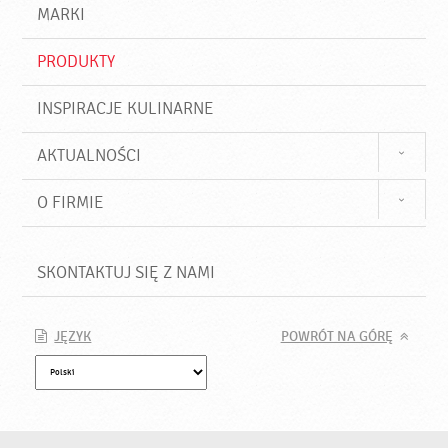
d
j
MARKI
ź
PRODUKTY
INSPIRACJE KULINARNE
AKTUALNOŚCI
O FIRMIE
SKONTAKTUJ SIĘ Z NAMI
JĘZYK
POWRÓT NA GÓRĘ