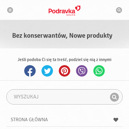
N
W
a
y
w
s
i
g
z
a
u
c
k
j
i
a
Bez konserwantów, Nowe produkty
w
a
r
k
a
Jeśli podoba Ci się ta treść, podziel się nią z innymi
W
F
y
r
Z
s
a
n
z
z
u
a
a
STRONA GŁÓWNA
k
j
a