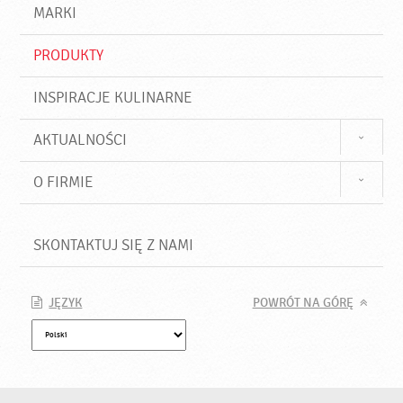
d
j
MARKI
ź
PRODUKTY
INSPIRACJE KULINARNE
AKTUALNOŚCI
O FIRMIE
SKONTAKTUJ SIĘ Z NAMI
JĘZYK
POWRÓT NA GÓRĘ