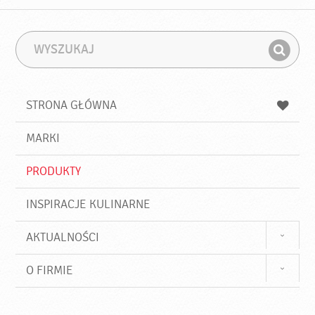
W
F
y
r
Z
s
a
n
z
z
u
a
a
STRONA GŁÓWNA
k
j
a
d
j
MARKI
ź
PRODUKTY
INSPIRACJE KULINARNE
AKTUALNOŚCI
O FIRMIE