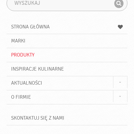
W
F
y
r
Z
s
a
n
z
z
u
a
a
STRONA GŁÓWNA
k
j
a
d
j
MARKI
ź
PRODUKTY
INSPIRACJE KULINARNE
AKTUALNOŚCI
O FIRMIE
SKONTAKTUJ SIĘ Z NAMI