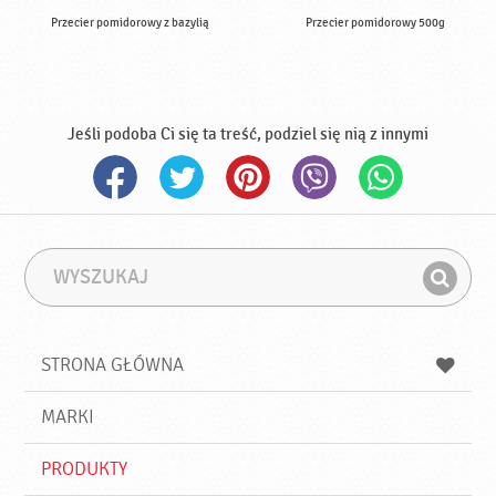
Przecier pomidorowy z bazylią
Przecier pomidorowy 500g
Jeśli podoba Ci się ta treść, podziel się nią z innymi
W
F
y
r
Z
s
a
n
z
z
u
a
a
STRONA GŁÓWNA
k
j
a
d
j
MARKI
ź
PRODUKTY