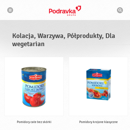
N
W
a
y
w
s
i
g
z
a
u
c
k
j
i
a
Kolacja, Warzywa, Półprodukty, Dla
w
a
wegetarian
r
k
a
Pomidory całe bez skórki
Pomidory krojone klasyczne