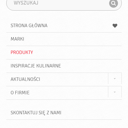
W
F
y
r
Z
s
a
n
z
z
u
a
a
STRONA GŁÓWNA
k
j
a
d
j
MARKI
ź
PRODUKTY
INSPIRACJE KULINARNE
AKTUALNOŚCI
O FIRMIE
SKONTAKTUJ SIĘ Z NAMI