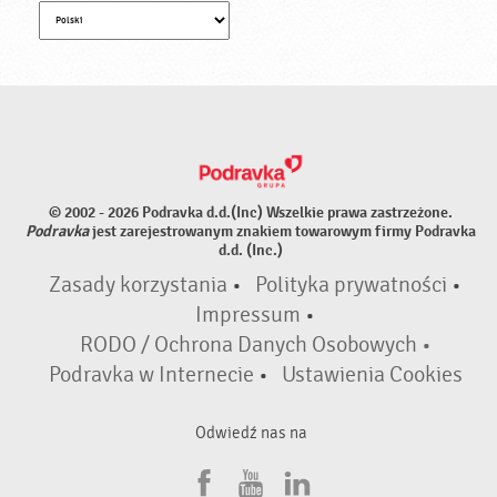
© 2002 - 2026 Podravka d.d.(Inc) Wszelkie prawa zastrzeżone.
Podravka
jest zarejestrowanym znakiem towarowym firmy Podravka
d.d. (Inc.)
Zasady korzystania
•
Polityka prywatności
•
Impressum
•
RODO / Ochrona Danych Osobowych •
Podravka w Internecie
•
Ustawienia Cookies
Odwiedź nas na
F
Y
L