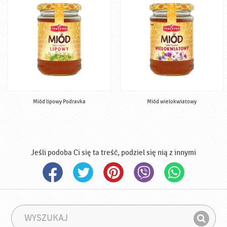
Miód lipowy Podravka
Miód wielokwiatowy
Jeśli podoba Ci się ta treść, podziel się nią z innymi
W
F
y
r