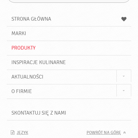
Z
s
a
n
z
z
u
a
a
STRONA GŁÓWNA
k
j
a
d
j
MARKI
ź
PRODUKTY
INSPIRACJE KULINARNE
AKTUALNOŚCI
O FIRMIE
SKONTAKTUJ SIĘ Z NAMI
JĘZYK
POWRÓT NA GÓRĘ