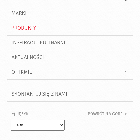
k
j
a
d
j
MARKI
ź
PRODUKTY
INSPIRACJE KULINARNE
AKTUALNOŚCI
O FIRMIE
SKONTAKTUJ SIĘ Z NAMI
JĘZYK
POWRÓT NA GÓRĘ