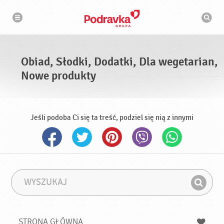
N
W
a
y
w
s
i
g
z
a
u
c
k
j
i
a
Obiad, Słodki, Dodatki, Dla wegetarian,
w
a
Nowe produkty
r
k
a
Jeśli podoba Ci się ta treść, podziel się nią z innymi
W
F
y
r
Z
s
a
n
z
z
u
a
a
STRONA GŁÓWNA